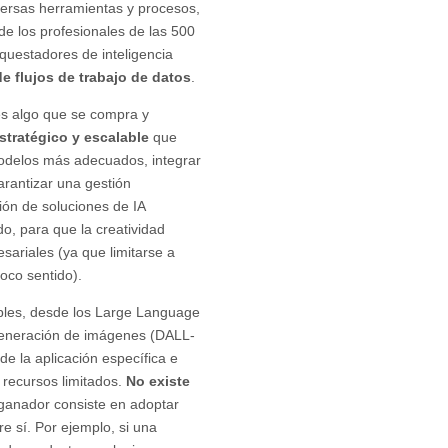
diversas herramientas y procesos,
e los profesionales de las 500
questadores de inteligencia
e flujos de trabajo de datos
.
es algo que se compra y
tratégico y escalable
que
odelos más adecuados, integrar
arantizar una gestión
ión de soluciones de IA
o, para que la creatividad
resariales (ya que limitarse a
oco sentido).
bles, desde los Large Language
eneración de imágenes (DALL-
e la aplicación específica e
 recursos limitados.
No existe
ganador consiste en adoptar
 sí. Por ejemplo, si una