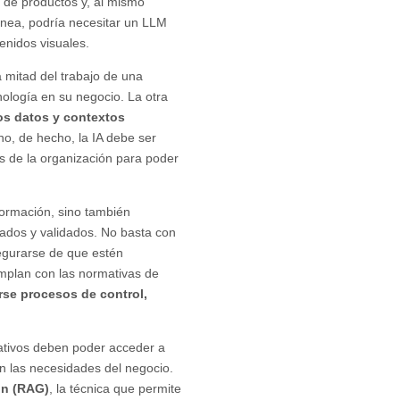
s de productos y, al mismo
ínea, podría necesitar un LLM
tenidos visuales.
 mitad del trabajo de una
nología en su negocio. La otra
os datos y contextos
no, de hecho, la IA debe ser
icas de la organización para poder
formación, sino también
icados y validados. No basta con
egurarse de que estén
mplan con las normativas de
se procesos de control,
rativos deben poder acceder a
n las necesidades del negocio.
on (RAG)
, la técnica que permite