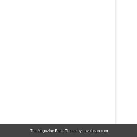
The Magazine Basic Theme by
bavotasan.com
.