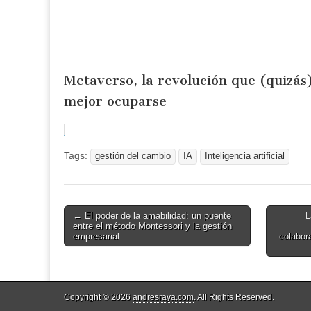
Metaverso, la revolución que (quizás)
mejor ocuparse
Tags:
gestión del cambio
IA
Inteligencia artificial
← El poder de la amabilidad: un puente
L
Post navigation
entre el método Montessori y la gestión
empresarial
colabor
Copyright © 2026
andresraya.com
. All Rights Reserved.