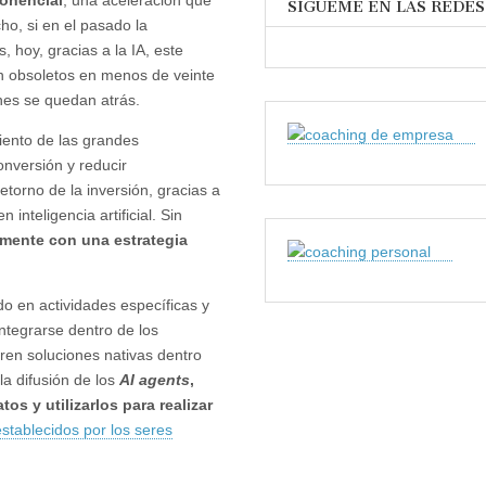
ponencial
, una aceleración que
SÍGUEME EN LAS REDES
o, si en el pasado la
 hoy, gracias a la IA, este
n obsoletos en menos de veinte
enes se quedan atrás.
ciento de las grandes
onversión y reducir
etorno de la inversión, gracias a
nteligencia artificial. Sin
lmente con una estrategia
o en actividades específicas y
ntegrarse dentro de los
ren soluciones nativas dentro
la difusión de los
AI agents
,
os y utilizarlos para realizar
establecidos por los seres