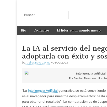
andresraya.c
Liderazgo,
gestión de
Buscar:
personas,
talento e
innovación.
Skip to content
Bio
Contactos
El líder en un mundo nuevo
Main menu
La IA al servicio del neg
adoptarla con éxito y so
by
Andrés Raya Donet
•
04/02/2025
Por Stephen Dawson en Unspla
“La
Inteligencia Artificial
generativa se está convirtiendo
es el navegador para nuestros desplazamientos: basta 
para obtener el resultado”. La comparación es de Jespe