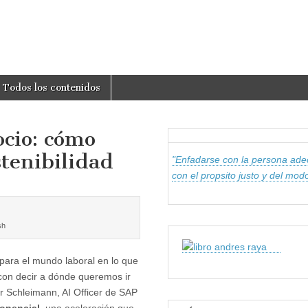
om
Todos los contenidos
ocio: cómo
stenibilidad
"Enfadarse con la persona ade
con el propsito justo y del modo
sh
 para el mundo laboral en lo que
con decir a dónde queremos ir
r Schleimann, AI Officer de SAP