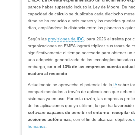
EMEA.
La IA está experimentado un crecimiento ex
parece haber superado incluso la Ley de Moore. De hech
capacidad de cálculo se duplicaba cada dieciocho meses,
ritmo se ha reducido a seis meses y los modelos queda
días, ampliándose la distancia entre los pioneros y qui
Según las
previsiones de IDC
, para 2026 el treinta por 
organizaciones en EMEA logrará triplicar sus tasas de c
significativamente el tiempo necesario para obtener un r
una adopción generalizada de las tecnologías basadas en i
embargo,
solo el 13% de las empresas cuenta actua
madura al respecto
.
Actualmente se aprovecha el potencial de la
IA
sobre tod
compartimentadas a través de aplicaciones que deben i
sistemas ya en uso. Por esta razón, las empresas prefie
de las aplicaciones que ya utilizan, lo que ha favorecido 
software capaces de percibir el entorno, recopilar dat
acciones autónomas
, con el fin de alcanzar objetivos
humanos
.