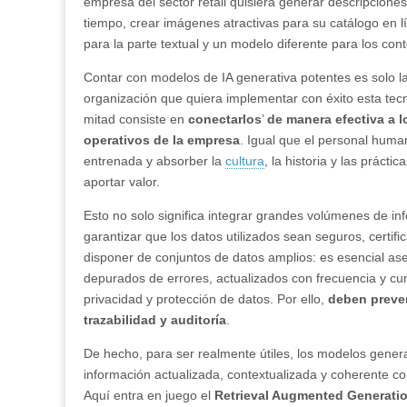
empresa del sector retail quisiera generar descripcione
tiempo, crear imágenes atractivas para su catálogo en l
para la parte textual y un modelo diferente para los con
Contar con modelos de IA generativa potentes es solo la
organización que quiera implementar con éxito esta tec
mitad consiste en
conectarlos
’
de manera efectiva a l
operativos de la empresa
. Igual que el personal huma
entrenada y absorber la
cultura
, la historia y las práct
aportar valor.
Esto no solo significa integrar grandes volúmenes de in
garantizar que los datos utilizados sean seguros, certif
disponer de conjuntos de datos amplios: es esencial as
depurados de errores, actualizados con frecuencia y cu
privacidad y protección de datos. Por ello,
deben prever
trazabilidad y auditoría
.
De hecho, para ser realmente útiles, los modelos gene
información actualizada, contextualizada y coherente co
Aquí entra en juego el
Retrieval Augmented Generati