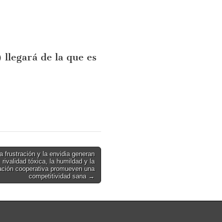
 llegará de la que es
a frustración y la envidia generan
rivalidad tóxica, la humildad y la
ación cooperativa promueven una
competitividad sana →