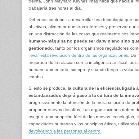
treinta, John Maynard Keynes imaginaba que hacia el fi
trabajaría tres horas al día.
Debemos contribuir a desarrollar una tecnología que no
objetivos, alimentar nuestros intereses y preservar nues
en una distracción de las cosas que realmente nos imp
humano-máquina no puede ser darwiniano sino que
gestionado
, tanto por los organismos reguladores co
llevar esta revolución dentro de las organizaciones
. De 
mejorada de la relación con la inteligencia artificial, asi
humano aumentado, siempre y cuando tenga la voluntad 
cambio.
Si esto se produce,
la cultura de la eficiencia ligada
estandarizados dejará paso a la cultura de la innov
progresivamente la atención de la mera solución de pr
proponer nuevos desafíos. Las organizaciones deben d
asegure una adopción fácil de las nuevas tecnologías, 
capacidades humanas y los principios éticos, utilizando la
devolviendo a las personas al centro
.