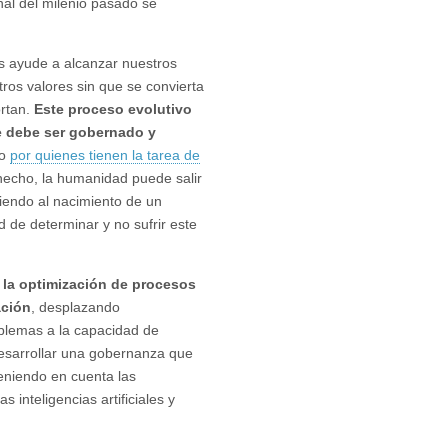
nal del milenio pasado se
s ayude a alcanzar nuestros
tros valores sin que se convierta
ortan.
Este proceso evolutivo
 debe ser gobernado y
mo
por quienes tienen la tarea de
hecho, la humanidad puede salir
stiendo al nacimiento de un
de determinar y no sufrir este
 a la optimización de procesos
ación
, desplazando
oblemas a la capacidad de
esarrollar una gobernanza que
teniendo en cuenta las
s inteligencias artificiales y