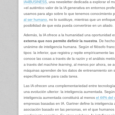
IA4BUSINESS
, una newsletter dedicada a explorar el mun
«el auténtico valor de la IA generativa en entornos pro
usamos para algo sobre lo que tenemos conocimiento p
al ser humano
, no lo sustituye, mientras que un enfoqu
posibilidad de que esta pueda convertirse en un aliado.
Además, la IA ofrece a la humanidad una oportunidad e
externa que nos permite definir la nuestra
. De hecho,
unánime de inteligencia humana. Según el filósofo fran
tipos: la inferior, que registra y repite empíricamente la
conoce las cosas a través de la razón y el análisis metód
a través del
machine learning
, al menos por ahora, se a
máquinas aprenden de los datos de entrenamiento sin
específicamente para cada tarea.
Las IA ofrecen una complementariedad entre tecnología
una evolución ulterior: la inteligencia aumentada. Según
inteligencia aumentada constituirá al menos
el 44% del 
empresas basadas en IA. Gartner define la inteligenc
asociación basado en las personas, en el que humanos 