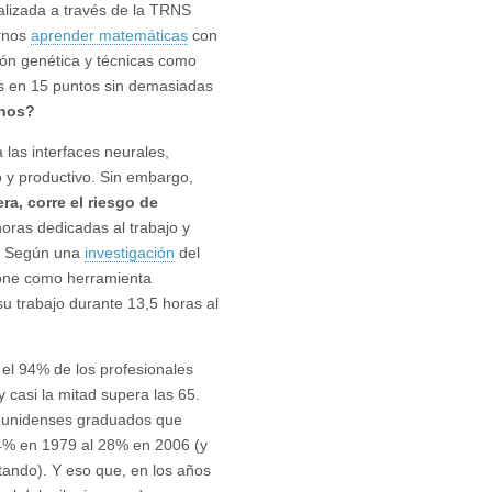
alizada a través de la TRNS
irnos
aprender matemáticas
con
ión genética y técnicas como
os en 15 puntos sin demasiadas
anos?
las interfaces neurales,
 y productivo. Sin embargo,
era, corre el riesgo de
oras dedicadas al trabajo y
al. Según una
investigación
del
phone como herramienta
 trabajo durante 13,5 horas al
el 94% de los profesionales
 y casi la mitad supera las 65.
dounidenses graduados que
24% en 1979 al 28% en 2006 (y
tando). Y eso que, en los años