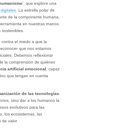
rhumanismo
’, que explore una
digitales
. La estrella polar de
nante de la componente humana,
a herramienta en nuestras manos
 sostenibles.
a contra el miedo a que la
o, reconocer que nos estamos
ficiales. Debemos reflexionar
 de la comprensión de quiénes
cia artificial emocional
, capaz
 sino que tengan en cuenta
nización de las tecnologías
.
ibrios, sino dar a los humanos la
esos evolutivos para las
o, los ecosistemas, las
 de valor.