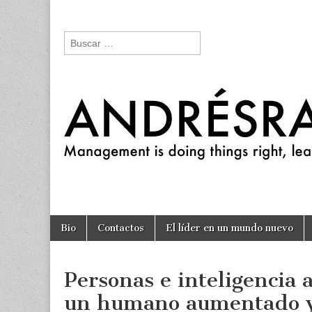
andresraya.c
Liderazgo,
gestión de
Buscar:
personas,
talento e
innovación.
Skip to content
Bio
Contactos
El líder en un mundo nuevo
Main menu
Personas e inteligencia ar
un humano aumentado 