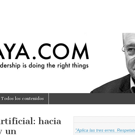
om
Todos los contenidos
tificial: hacia
y un
"Aplica las tres erres. Respeta