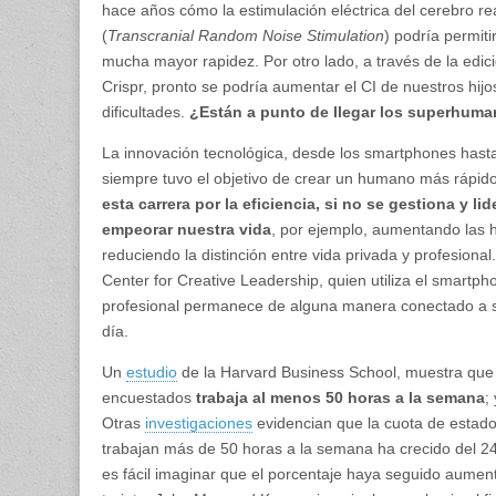
hace años cómo la estimulación eléctrica del cerebro re
(
Transcranial Random Noise Stimulation
) podría permit
mucha mayor rapidez. Por otro lado, a través de la edic
Crispr, pronto se podría aumentar el CI de nuestros hij
dificultades.
¿Están a punto de llegar los superhum
La innovación tecnológica, desde los smartphones hasta 
siempre tuvo el objetivo de crear un humano más rápido
esta carrera por la eficiencia, si no se gestiona y lid
empeorar nuestra vida
, por ejemplo, aumentando las h
reduciendo la distinción entre vida privada y profesion
Center for Creative Leadership, quien utiliza el smart
profesional permanece de alguna manera conectado a su
día.
Un
estudio
de la Harvard Business School, muestra que 
encuestados
trabaja al menos 50 horas a la semana
;
Otras
investigaciones
evidencian que la cuota de esta
trabajan más de 50 horas a la semana ha crecido del 
es fácil imaginar que el porcentaje haya seguido aumen