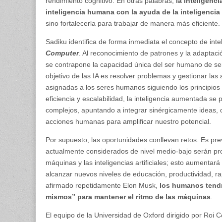
rendimiento cognitivo. En otras palabras,
la inteligenc
inteligencia humana con la ayuda de la inteligencia a
sino fortalecerla para trabajar de manera más eficiente.
Sadiku identifica de forma inmediata el concepto de in
Computer
. Al reconocimiento de patrones y la adaptaci
se contrapone la capacidad única del ser humano de ser 
objetivo de las IA es resolver problemas y gestionar las 
asignadas a los seres humanos siguiendo los principios 
eficiencia y escalabilidad, la inteligencia aumentada se
complejos, apuntando a integrar sinérgicamente ideas, c
acciones humanas para amplificar nuestro potencial.
Por supuesto, las oportunidades conllevan retos. Es prev
actualmente considerados de nivel medio-bajo serán pro
máquinas y las inteligencias artificiales; esto aumentar
alcanzar nuevos niveles de educación, productividad, ra
afirmado repetidamente Elon Musk,
los humanos tendr
mismos” para mantener el ritmo de las máquinas
.
El equipo de la Universidad de Oxford dirigido por Roi