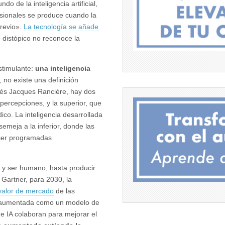
do de la inteligencia artificial,
fesionales se produce cuando la
revio».
La tecnología se añade
e distópico no reconoce la
stimulante:
una inteligencia
 no existe una definición
cés Jacques Rancière, hay dos
s percepciones, y la superior, que
ico. La inteligencia desarrollada
semeja a la inferior, donde las
 ser programadas
 y ser humano, hasta producir
 Gartner, para 2030, la
valor de mercado
de las
ia aumentada como un modelo de
e IA colaboran para mejorar el