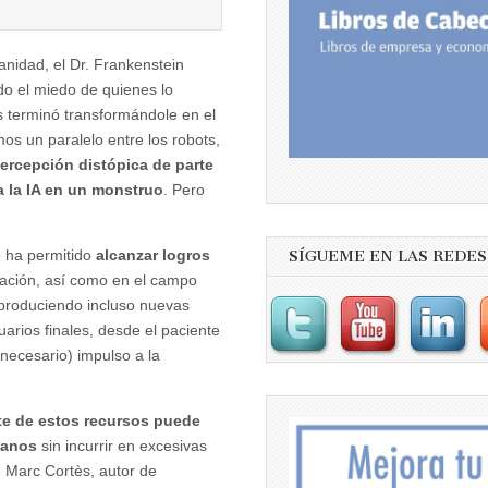
anidad, el Dr. Frankenstein
ndo el miedo de quienes lo
s terminó transformándole en el
s un paralelo entre los robots,
percepción distópica de parte
a la IA en un monstruo
. Pero
o ha permitido
alcanzar logros
SÍGUEME EN LAS REDES
tación, así como en el campo
o, produciendo incluso nuevas
uarios finales, desde el paciente
necesario) impulso a la
te de estos recursos puede
manos
sin incurrir en excesivas
e Marc Cortès, autor de