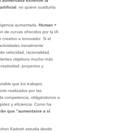
ia aumentada extiende la
rtificial
: no quiere sustituirla
teligencia aumentada:
Human +
ón de curvas ofrecidos por la IA
creativo e innovador. Si el
actividades inicialmente
de velocidad, racionalidad,
 plantea objetivos mucho más
reatividad, proyectos y
isible que los trabajos
nto realizados por las
á la competencia, obligándonos a
pidez y eficiencia. Como ha
án que “aumentarse a sí
 Cohen Kadosh estudia desde