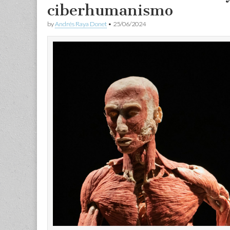
ciberhumanismo
by
Andrés Raya Donet
•
25/06/2024