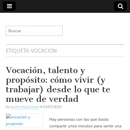
andresraya.com
Liderazgo,
gestión de
Buscar:
personas,
talento e
innovación.
ETIQUETA:
VOCACIÓN
Vocación, talento y
propósito: cómo vivir (y
trabajar) desde lo que te
mueve de verdad
by
Andrés Raya Donet
•
02/07/2025
Hay personas con las que basta
compartir unos minutos para sentir una