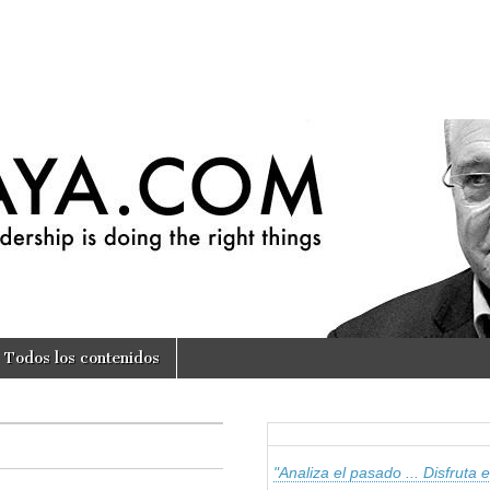
om
Todos los contenidos
"Analiza el pasado ... Disfruta el