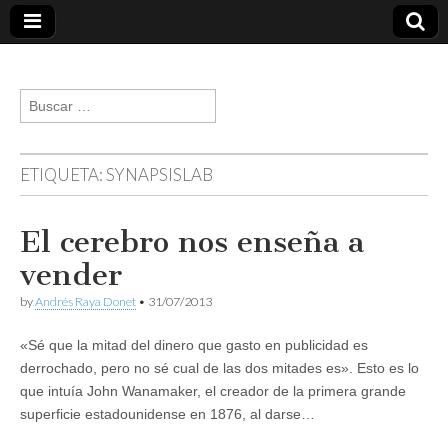
andresraya.com
Liderazgo,
gestión de
Buscar:
personas,
talento e
innovación.
ETIQUETA:
SYNAPSISLAB
El cerebro nos enseña a
vender
by
Andrés Raya Donet
•
31/07/2013
«Sé que la mitad del dinero que gasto en publicidad es
derrochado, pero no sé cual de las dos mitades es». Esto es lo
que intuía John Wanamaker, el creador de la primera grande
superficie estadounidense en 1876, al darse…