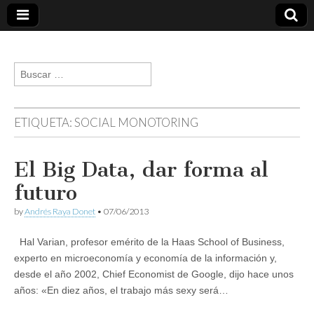
andresraya.com
Liderazgo,
gestión de
Buscar:
personas,
talento e
innovación.
ETIQUETA:
SOCIAL MONOTORING
El Big Data, dar forma al
futuro
by
Andrés Raya Donet
•
07/06/2013
Hal Varian, profesor emérito de la Haas School of Business,
experto en microeconomía y economía de la información y,
desde el año 2002, Chief Economist de Google, dijo hace unos
años: «En diez años, el trabajo más sexy será…