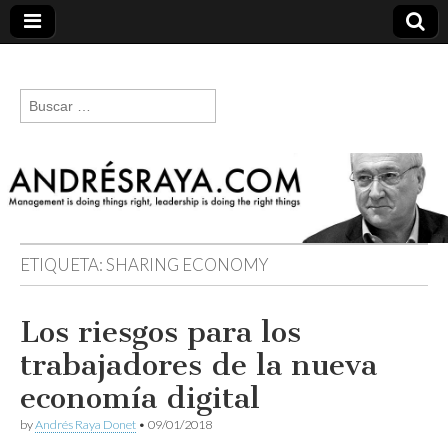
andresraya.com
Liderazgo,
gestión de
Buscar:
personas,
talento e
innovación.
ETIQUETA:
SHARING ECONOMY
Los riesgos para los
trabajadores de la nueva
economía digital
by
Andrés Raya Donet
•
09/01/2018