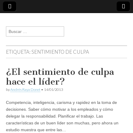
andresraya.com
Liderazgo,
gestión de
Buscar:
personas,
talento e
innovación.
ETIQUETA:
SENTIMIENTO DE CULPA
¿El sentimiento de culpa
hace el líder?
by
Andrés Raya Donet
•
14/01/2013
Competencia, inteligencia, carisma y rapidez en la toma de
decisiones. Saber cómo motivar a los empleados y cómo
delegar la responsabilidad. Planificar el trabajo. Las
características de un buen líder son muchas, pero ahora un
estudio muestra que entre las…