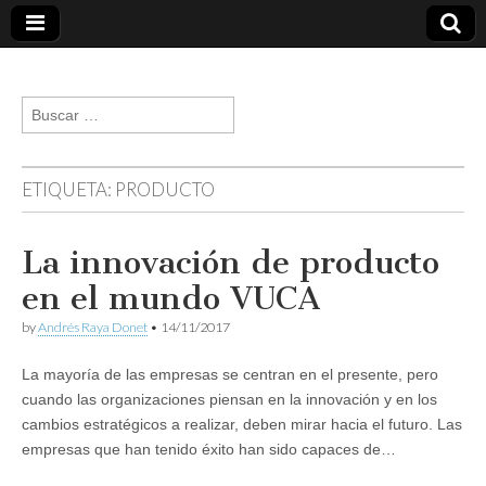
andresraya.com
Liderazgo,
gestión de
Buscar:
personas,
talento e
innovación.
ETIQUETA:
PRODUCTO
La innovación de producto
en el mundo VUCA
by
Andrés Raya Donet
•
14/11/2017
La mayoría de las empresas se centran en el presente, pero
cuando las organizaciones piensan en la innovación y en los
cambios estratégicos a realizar, deben mirar hacia el futuro. Las
empresas que han tenido éxito han sido capaces de…