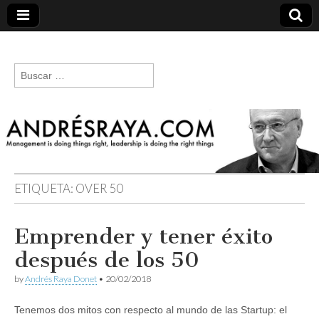
andresraya.com
Liderazgo,
gestión de
Buscar:
personas,
talento e
innovación.
ETIQUETA:
OVER 50
Emprender y tener éxito
después de los 50
by
Andrés Raya Donet
•
20/02/2018
Tenemos dos mitos con respecto al mundo de las Startup: el