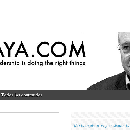
om
Todos los contenidos
"Me lo explicaron y lo olvide, lo