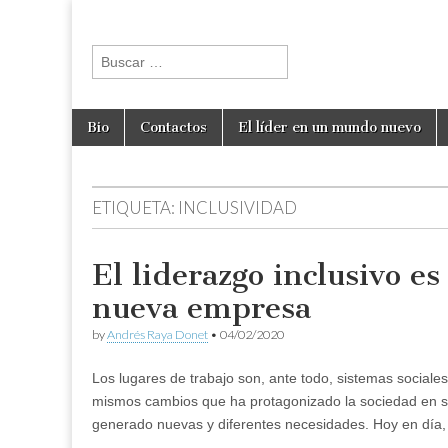
andresraya.c
Liderazgo,
gestión de
Buscar:
personas,
talento e
innovación.
Skip to content
Bio
Contactos
El líder en un mundo nuevo
Main menu
ETIQUETA:
INCLUSIVIDAD
El liderazgo inclusivo es
nueva empresa
by
Andrés Raya Donet
•
04/02/2020
Los lugares de trabajo son, ante todo, sistemas sociales
mismos cambios que ha protagonizado la sociedad en s
generado nuevas y diferentes necesidades. Hoy en día