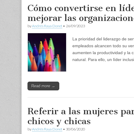
Cómo convertirse en líde
mejorar las organizacion
by
Andrés Raya Donet
•
26/09/2023
La prioridad del liderazgo de ser
empleados alcancen todo su verd
aumenten la productividad y la c
natural. Para ello, un líder incl
Read more →
Referir a las mujeres pa
chicos y chicas
by
Andrés Raya Donet
•
30/06/2020