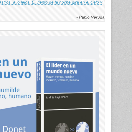
 astros, a lo lejos. El viento de la noche gira en el cielo y
- Pablo Neruda