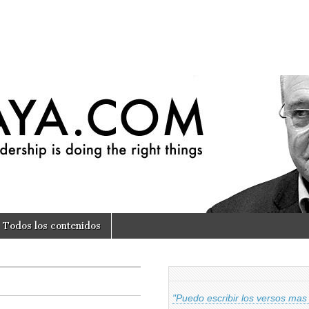
om
Todos los contenidos
"Puedo escribir los versos mas 