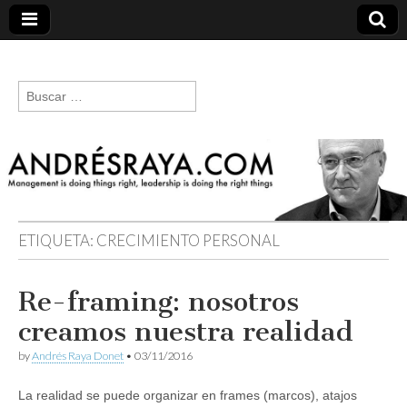
andresraya.com
Liderazgo,
gestión de
Buscar:
personas,
talento e
innovación.
ETIQUETA:
CRECIMIENTO PERSONAL
Re-framing: nosotros
creamos nuestra realidad
by
Andrés Raya Donet
•
03/11/2016
La realidad se puede organizar en frames (marcos), atajos