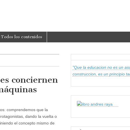
om
Todos los contenidos
"Que la educacion no es un asu
construccion, es un principio t
les conciernen
 máquinas
odos: comprendemos que la
rotagonistas, dando la vuelta o
iniendo el concepto mismo de