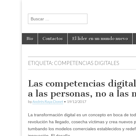
andresraya.c
Liderazgo,
gestión de
Buscar:
personas,
talento e
innovación.
Skip to content
Bio
Contactos
El líder en un mundo nuevo
Main menu
ETIQUETA:
COMPETENCIAS DIGITALES
Las competencias digita
a las personas, no a las
by
Andrés Raya Donet
•
19/12/2017
La transformación digital es un concepto en boca de t
revolución ha llegado, cosecha víctimas y crea nuevos p
tumbando los modelos comerciales establecidos y redef
innovación. El desafío,…