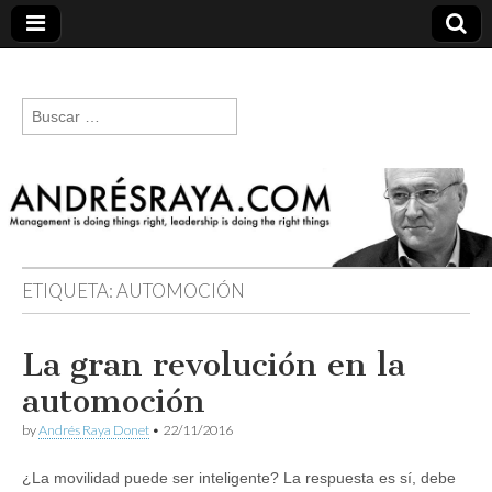
andresraya.com
Liderazgo,
gestión de
Buscar:
personas,
talento e
innovación.
ETIQUETA:
AUTOMOCIÓN
La gran revolución en la
automoción
by
Andrés Raya Donet
•
22/11/2016
¿La movilidad puede ser inteligente? La respuesta es sí, debe