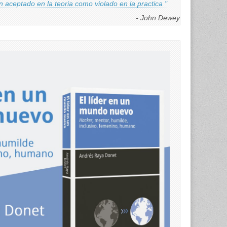
an aceptado en la teoria como violado en la practica "
- John Dewey