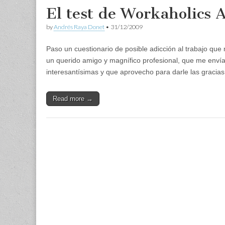
El test de Workaholics
by
Andrés Raya Donet
•
31/12/2009
Paso un cuestionario de posible adicción al trabajo que
un querido amigo y magnífico profesional, que me enví
interesantísimas y que aprovecho para darle las graci
Read more →