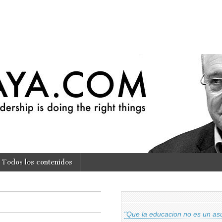
om
Todos los contenidos
"Que la educacion no es un asu