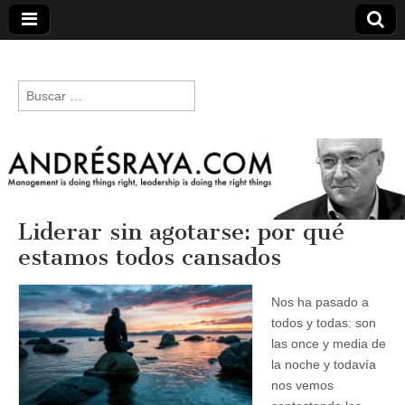
andresraya.com
Liderazgo,
gestión de
Buscar:
personas,
talento e
innovación.
Liderar sin agotarse: por qué
estamos todos cansados
Nos ha pasado a
todos y todas: son
las once y media de
la noche y todavía
nos vemos