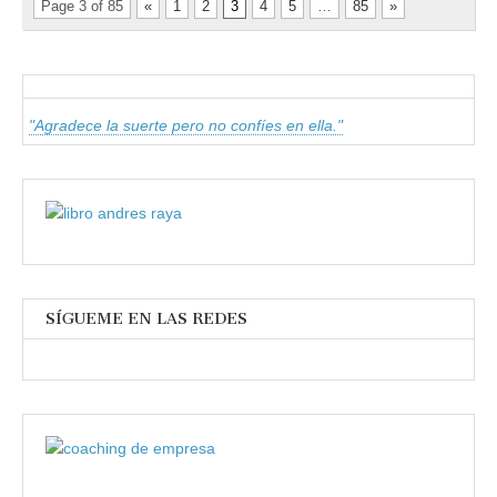
Page 3 of 85
«
1
2
3
4
5
…
85
»
"Agradece la suerte pero no confíes en ella."
SÍGUEME EN LAS REDES