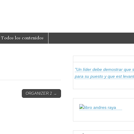
om
Todos los contenidos
"Un líder debe demostrar que sa
para su puesto y que est leva
ORGANIZER 2 →