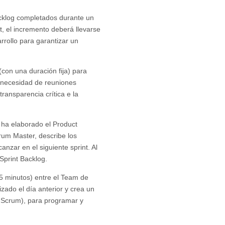
acklog completados durante un
int, el incremento deberá llevarse
rollo para garantizar un
con una duración fija) para
a necesidad de reuniones
transparencia crítica e la
r ha elaborado el Product
rum Master, describe los
nzar en el siguiente sprint. Al
Sprint Backlog.
15 minutos) entre el Team de
izado el día anterior y crea un
y Scrum), para programar y