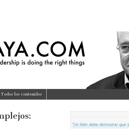
om
Todos los contenidos
mplejos:
"Un líder debe demostrar que sa