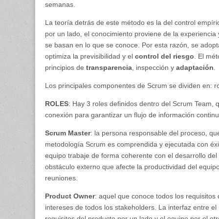
semanas.
La teoría detrás de este método es la del control empíri
por un lado, el conocimiento proviene de la experiencia y
se basan en lo que se conoce. Por esta razón, se adop
optimiza la previsibilidad y el
control del riesgo
. El mé
principios de
transparencia
, inspección y
adaptación
.
Los principales componentes de Scrum se dividen en: rol
ROLES
: Hay 3 roles definidos dentro del Scrum Team, 
conexión para garantizar un flujo de información continu
Scrum Master
: la persona responsable del proceso, qu
metodología Scrum es comprendida y ejecutada con éxit
equipo trabaje de forma coherente con el desarrollo del 
obstáculo externo que afecte la productividad del equipo y
reuniones.
Product Owner
: aquel que conoce todos los requisitos 
intereses de todos los stakeholders. La interfaz entre el 
requisitos del producto por un lado y el equipo por el ot