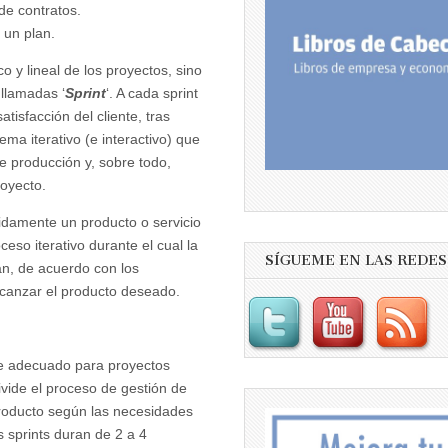
de contratos.
 un plan.
o y lineal de los proyectos, sino
 llamadas ‘
Sprint
‘. A cada sprint
tisfacción del cliente, tras
ema iterativo (e interactivo) que
e producción y, sobre todo,
royecto.
idamente un producto o servicio
eso iterativo durante el cual la
SÍGUEME EN LAS REDES
tan, de acuerdo con los
lcanzar el producto deseado.
e adecuado para proyectos
vide el proceso de gestión de
 producto según las necesidades
s sprints duran de 2 a 4