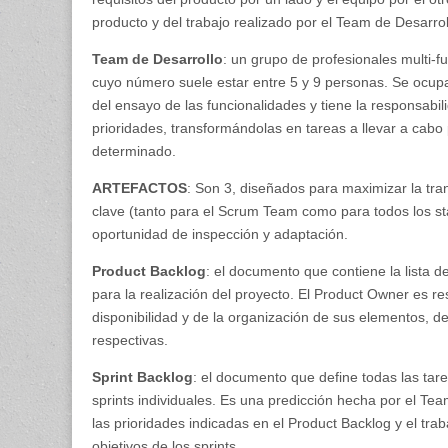
producto y del trabajo realizado por el Team de Desarrol
Team de Desarrollo
: un grupo de profesionales multi-f
cuyo número suele estar entre 5 y 9 personas. Se ocupa
del ensayo de las funcionalidades y tiene la responsabil
prioridades, transformándolas en tareas a llevar a cabo
determinado.
ARTEFACTOS
: Son 3, diseñados para maximizar la tra
clave (tanto para el Scrum Team como para todos los st
oportunidad de inspección y adaptación.
Product Backlog
: el documento que contiene la lista d
para la realización del proyecto. El Product Owner es r
disponibilidad y de la organización de sus elementos, d
respectivas.
Sprint Backlog
: el documento que define todas las ta
sprints individuales. Es una predicción hecha por el Tea
las prioridades indicadas en el Product Backlog y el tra
objetivos de los sprints.