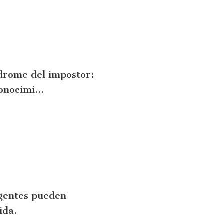
ndrome del impostor:
onocimi...
igentes pueden
ida.