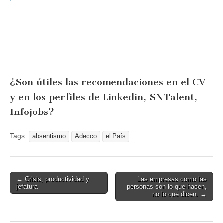
¿Son útiles las recomendaciones en el CV
y en los perfiles de Linkedin, SNTalent,
Infojobs?
Tags:
absentismo
Adecco
el País
← Crisis, productividad y
Las empresas como las
Post navigation
jefatura
personas son lo que hacen,
no lo que dicen. →