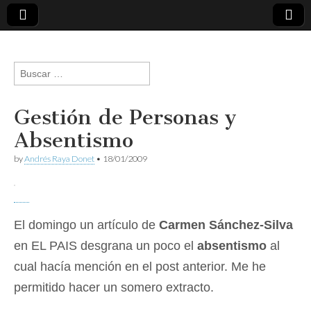
andresraya.com
Liderazgo,
gestión de
Buscar:
personas,
talento e
innovación.
Gestión de Personas y
Absentismo
by
Andrés Raya Donet
•
18/01/2009
El domingo un artículo de
Carmen Sánchez-Silva
en EL PAIS desgrana un poco el
absentismo
al
cual hacía mención en el post anterior. Me he
permitido hacer un somero extracto.