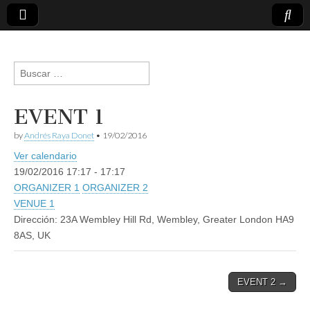
andresraya.com
Liderazgo,
gestión de
Buscar:
personas,
talento e
innovación.
EVENT 1
by
Andrés Raya Donet
•
19/02/2016
Ver calendario
19/02/2016
17:17 - 17:17
ORGANIZER 1
ORGANIZER 2
VENUE 1
Dirección:
23A Wembley Hill Rd, Wembley, Greater London HA9
8AS, UK
EVENT 2 →
Post navigation